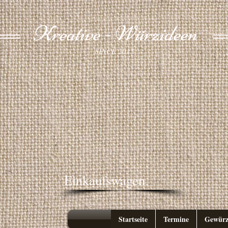
Kreative - Würzideen
SINCE 2015
Einkaufswagen
Startseite
Termine
Gewürz