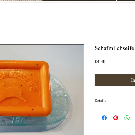
Schafmilchseife
Preis
€4.30
I
Details
100 g Frischgewicht ( Gr
Sodium Palmate,Sodium
Kernelate,Aqua,Schafmil
Acid,Shea Butter,Salz,
EDTA,Tetrasodium Etidr