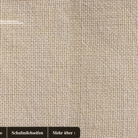
e
Schafmilchseifen
Mehr über :