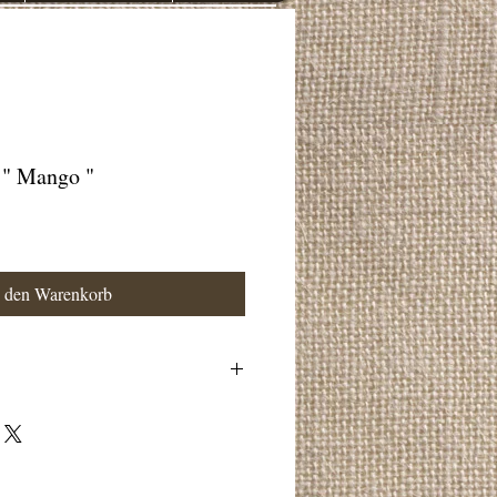
 " Mango "
n den Warenkorb
undpreis : 43.00 Euro / 1 kg )
 Palm
ch,Glycerin,Parfum,Palm Kernel
Mandelöl,Mohn,Palm Acid,Tetrasodium
onate,Vitamin E,Limonene,Linalool,