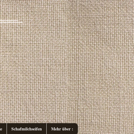
e
Schafmilchseifen
Mehr über :