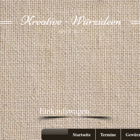
Kreative - Würzideen
SINCE 2015
Einkaufswagen
Startseite
Termine
Gewürz