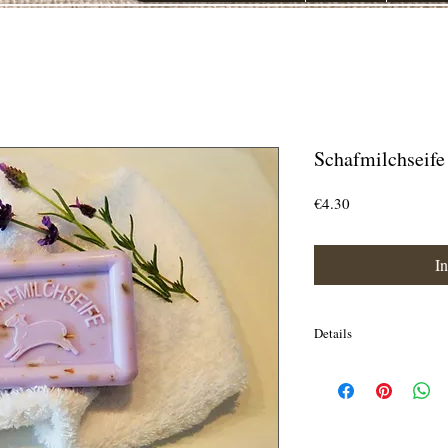
Schafmilchseife
Preis
€4.30
I
Details
100g Frischgewicht ( Gru
Sodium Palmate,Sodium
Kernelate,Aqua,Schafmil
Acid,Shea Butter,Meers
Acid,Lavendelblüten/Ext