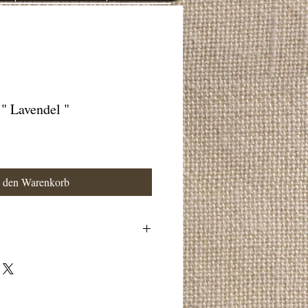
 " Lavendel "
n den Warenkorb
ndpreis : 43.00 Euro / 1 kg )
 Palm
ch,Glycerin,Parfum,Palm Kernel
alz,Mandelöl,Palm
ract,Sorbitol,Potassium Palm