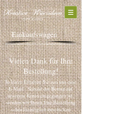
Kreative - Würzideen
SINCE 2015
Einkaufswagen
Vielen Dank für Ihre
Bestellung!
In kürze Erhalten Sie von uns eine
E-Mail . Sobald der Betrag auf
unserem Konto eingegangen ist,
werden wir Ihnen Ihre Bestellung
schnellstmöglich zuschicken